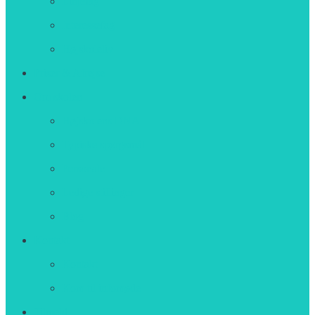
Linjefag
Interessefag
Højskoleliv
Priser & Afrejse
Om skolen
Højskolens DNA
Typiske spørgsmål
Personale
Ledige stillinger
Blog
Kontakt
Kontakt
Kom til infomøde
Tilmeld