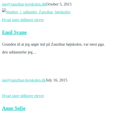
jan@zanzibar-hojskolen.dk
October 5, 2015
Emil
Hvad siger tidligere elever
Svane
Emil Svane
Grunden til at jeg søgte ind på Zanzibar højskolen, var mest pga.
den uddannelse jeg…
jan@zanzibar-hojskolen.dk
July 16, 2015
Anne
Hvad siger tidligere elever
Sofie
Anne Sofie