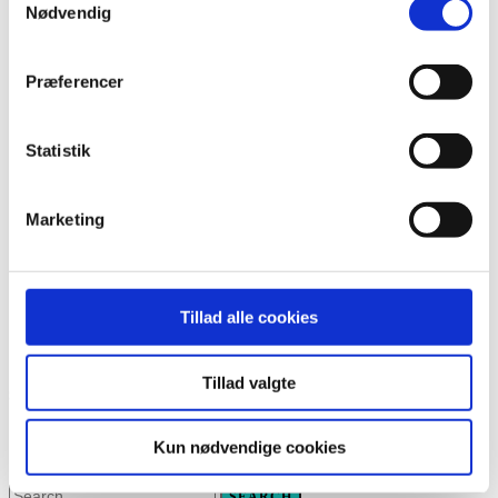
Gaming
Nødvendig
Højskolelivet
Hvad siger tidligere elever
Præferencer
Hvad sker der nu?
Kulturmødet
Statistik
Mød en…
Music
Marketing
Portrætserie
Quotes
Rejseguide
Tillad alle cookies
Undervisning
Tillad valgte
SEE OUR COURSES
Højskole-linjen (4 mdr.)
Kun nødvendige cookies
SEARCH