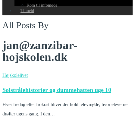
Kom til infomøde
Tilmeld
All Posts By
jan@zanzibar-
hojskolen.dk
Solstrålehistorier
Højskolelivet
og
Solstrålehistorier og dummehatten uge 10
dummehatten
uge
Hver fredag efter frokost bliver der holdt elevmøde, hvor eleverne
10
drøfter ugens gang. I den…