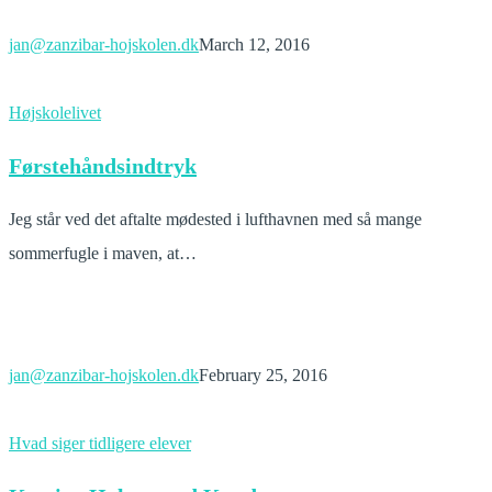
jan@zanzibar-hojskolen.dk
March 12, 2016
Førstehåndsindtryk
Højskolelivet
Førstehåndsindtryk
Jeg står ved det aftalte mødested i lufthavnen med så mange
sommerfugle i maven, at…
jan@zanzibar-hojskolen.dk
February 25, 2016
Katrine
Hvad siger tidligere elever
Holmgaard