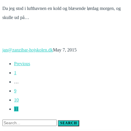
Da jeg stod i lufthavnen en kold og blæsende lørdag morgen, og
skulle ud på…
jan@zanzibar-hojskolen.dk
May 7, 2015
Previous
1
…
9
10
11
SEARCH