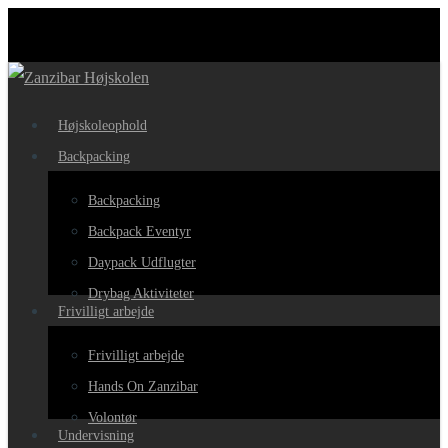
Skip
to
main
content
Menu
Højskoleophold
Backpacking
Backpacking
Backpack Eventyr
Daypack Udflugter
Drybag Aktiviteter
Frivilligt arbejde
Frivilligt arbejde
Hands On Zanzibar
Volontør
Undervisning