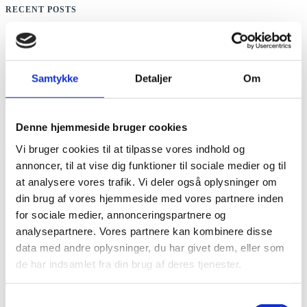
RECENT POSTS
Dit allerbedste liv
Vores elever donerer 21.500 kr til lokale kvinder og børn
Samtykke
Detaljer
Om
De fem bedste ture på Zanzibar
De fem bedste steder at spise på Zanzibar
Fem madfavoritter på Zanzibar Højskolen
Denne hjemmeside bruger cookies
Vi bruger cookies til at tilpasse vores indhold og
CATEGORIES
annoncer, til at vise dig funktioner til sociale medier og til
at analysere vores trafik. Vi deler også oplysninger om
Adventure
din brug af vores hjemmeside med vores partnere inden
De fem bedste…
for sociale medier, annonceringspartnere og
Debat
analysepartnere. Vores partnere kan kombinere disse
Featured
data med andre oplysninger, du har givet dem, eller som
de har indsamlet fra din brug af deres tjenester.
Food for thought
Frivilligt Arbejde
Samtykkevalg