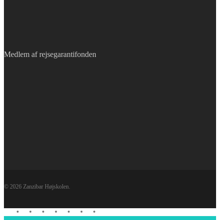
Medlem af rejsegarantifonden
© 2026 Zanzibar Højskolen.
facebook
linkedin
youtube
instagram
whatsapp
tiktok
trustpilot