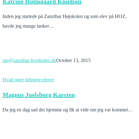
Katrine Holmgaard Knudsen
Knudsen
Inden jeg startede på Zanzibar Højskolen og som elev på HOZ,
havde jeg mange tanker…
jan@zanzibar-hojskolen.dk
October 13, 2015
Magnus
Hvad siger tidligere elever
Juelsborg
Magnus Juelsborg Karsten
Karsten
Da jeg en dag sad der hjemme og fik at vide om jeg var kommet…