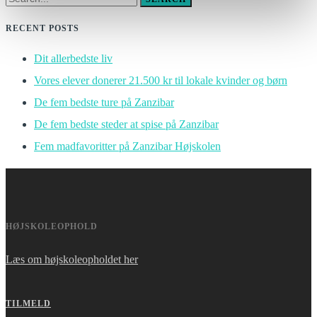
RECENT POSTS
Dit allerbedste liv
Vores elever donerer 21.500 kr til lokale kvinder og børn
De fem bedste ture på Zanzibar
De fem bedste steder at spise på Zanzibar
Fem madfavoritter på Zanzibar Højskolen
HØJSKOLEOPHOLD
Læs om højskoleopholdet her
TILMELD