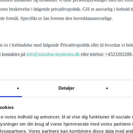
res beskrivelse i følgende privatlivspolitik. GH er ansvarlig i forhold t
ede formål. Specifikt er Jan Iversen den hoveddataansvarlige.
e os i forbindelse med følgende Privatlivspolitik eller til hvordan vi be
 kontaktes på
info@zanzibar-hojskolen.dk
eller telefon: +4523202288.
kkerhed
du ved, hvordan det foregår når vi behandler og lagrer dine data og at du 
Detaljer
r måde. I nedenstående skrivelse finder du vores persondatapolitik, også 
vi fx vil bruge din data til, hvordan vi beskytter dem, og hvilke rettig
ookies
se vores indhold og annoncer, til at vise dig funktioner til sociale
oplysninger om din brug af vores hjemmeside med vores partnere i
sondata
ysepartnere. Vores partnere kan kombinere disse data med andr