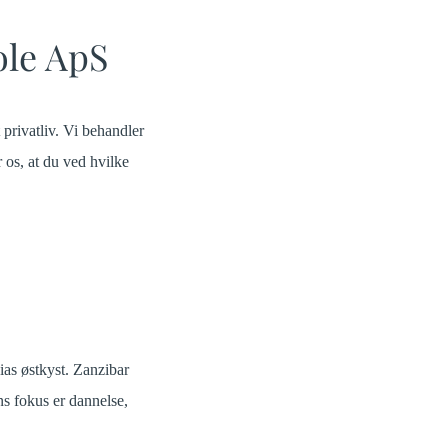
ole ApS
 privatliv. Vi behandler
r os, at du ved hvilke
as østkyst. Zanzibar
ns fokus er dannelse,