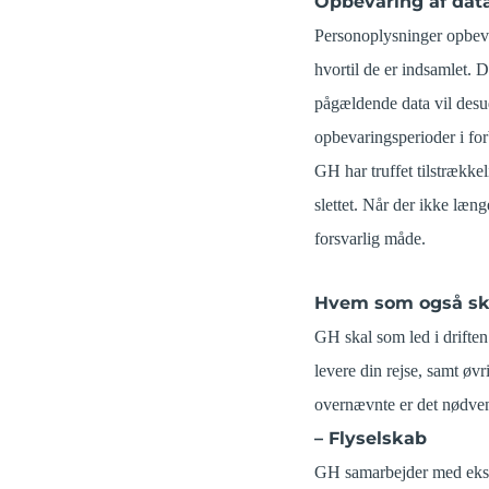
Opbevaring af dat
Personoplysninger opbevare
hvortil de er indsamlet. D
pågældende data vil desu
opbevaringsperioder i fo
GH har truffet tilstrække
slettet. Når der ikke læn
forsvarlig måde.
Hvem som også sk
GH skal som led i drifte
levere din rejse, samt øv
overnævnte er det nødven
– Flyselskab
GH samarbejder med ekster