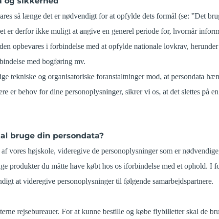
a og sikkerhed
s så længe det er nødvendigt for at opfylde dets formål (se: ”Det bruge
et er derfor ikke muligt at angive en generel periode for, hvornår infor
den opbevares i forbindelse med at opfylde nationale lovkrav, herunder 
rbindelse med bogføring mv.
lige tekniske og organisatoriske foranstaltninger mod, at persondata hænd
gere er behov for dine personoplysninger, sikrer vi os, at det slettes på
al bruge din persondata?
n af vores højskole, videregive de personoplysninger som er nødvendige
rige produkter du måtte have købt hos os iforbindelse med et ophold. I 
digt at videregive personoplysninger til følgende samarbejdspartnere.
ne rejsebureauer. For at kunne bestille og købe flybilletter skal de br