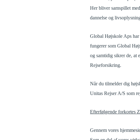
Her bliver samspillet me
dannelse og livsoplysnin
Global Højskole Aps har 
fungerer som Global Højsk
og samtidig sikrer de, at
Rejseforsikring.
Når du tilmelder dig høj
Unitas Rejser A/S som rej
Efterfølgende forkortes 
Gennem vores hjemmesid
Som en del af vores virk