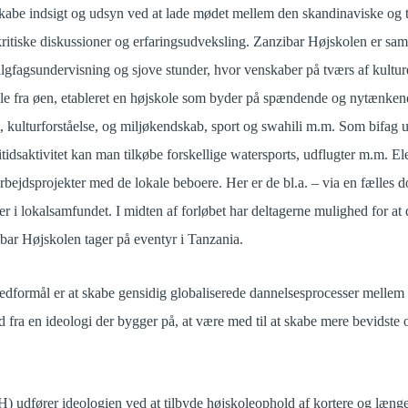
 skabe indsigt og udsyn ved at lade mødet mellem den skandinaviske og 
 kritiske diskussioner og erfaringsudveksling. Zanzibar Højskolen er sa
algfagsundervisning og sjove stunder, hvor venskaber på tværs af kultu
ale fra øen, etableret en højskole som byder på spændende og nytænken
 kulturforståelse, og miljøkendskab, sport og swahili m.m. Som bifag u
itidsaktivitet kan man tilkøbe forskellige watersports, udflugter m.m. El
 samarbejdsprojekter med de lokale beboere. Her er de bl.a. – via en fælles 
er i lokalsamfundet. I midten af forløbet har deltagerne mulighed for at
bar Højskolen tager på eventyr i Tanzania.
dformål er at skabe gensidig globaliserede dannelsesprocesser mellem
ud fra en ideologi der bygger på, at være med til at skabe mere bevidste 
 udfører ideologien ved at tilbyde højskoleophold af kortere og længe