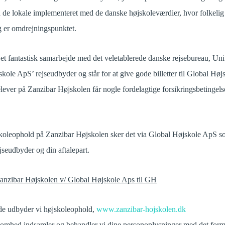
d de lokale implementeret med de danske højskoleværdier, hvor folkeli
g er omdrejningspunktet.
et fantastisk samarbejde med det veletablerede danske rejsebureau, Uni
ole ApS’ rejseudbyder og står for at give gode billetter til Global Høj
 elever på Zanzibar Højskolen får nogle fordelagtige forsikringsbetingel
skoleophold på Zanzibar Højskolen sker det via Global Højskole ApS 
seudbyder og din aftalepart.
Zanzibar Højskolen v/ Global Højskole Aps til GH
e udbyder vi højskoleophold,
www.zanzibar-hojskolen.dk
somhed indsamler og behandler vi dine personoplysninger med det forma