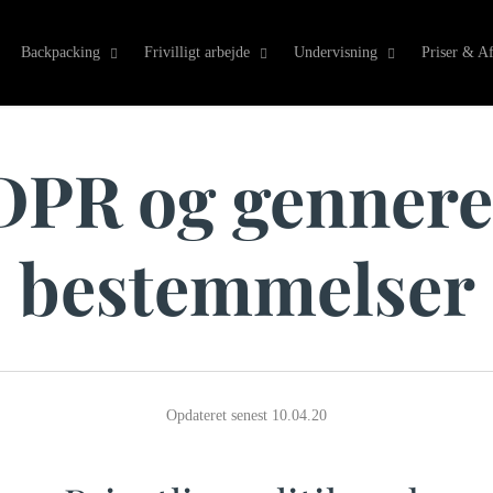
Backpacking
Frivilligt arbejde
Undervisning
Priser & Af
PR og gennere
bestemmelser
Opdateret senest 10.04.20