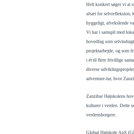
Helt konkret søger vi at
afsæt for selvrefleksion,
hyggeligt, afvekslende v
Vi har i samspil med lok
hovedfag som selvindsigt,
projektarbejde, og som fr
i ét til flere frivillige
diverse udviklingsprojekt
adventure-tur, hvor Zanzi
Zanzibar Højskolens hove
kulturer i verden. Dette 
verdensborgere.
Global Højskole ApS (GH)