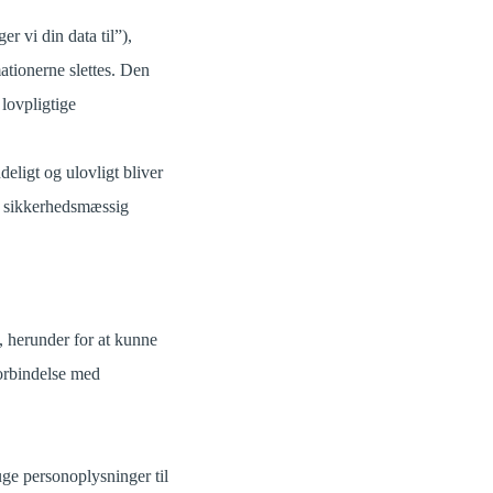
r vi din data til”),
mationerne slettes. Den
lovpligtige
eligt og ulovligt bliver
 en sikkerhedsmæssig
, herunder for at kunne
forbindelse med
uge personoplysninger til