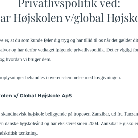
Privatlivspolitik ved:
ar Højskolen v/global Højsk
r, at du som kunde føler dig tryg og har tillid til os når det gælder dit
lvor og har derfor vedtaget følgende privatlivspolitik. Det er vigtigt fo
 og hvordan vi bruger dem.
sonoplysninger behandles i overensstemmelse med lovgivningen.
olen v/ Global Højskole ApS
 skandinavisk højskole beliggende på tropeøen Zanzibar, ud fra Tanzani
den danske højskoleånd og har eksisteret siden 2004. Zanzibar Højskole
dskritisk tænkning.