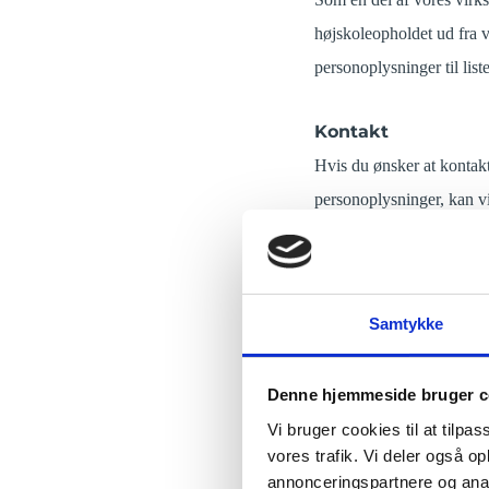
højskoleopholdet ud fra vo
personoplysninger til list
Kontakt
Hvis du ønsker at kontakt
personoplysninger, kan vi
Transparens og si
Det er vigtigt for os, at 
Samtykke
det på en lovlig og sikke
Her vil vi beskrive hvad 
Denne hjemmeside bruger c
GH.
Vi bruger cookies til at tilpas
vores trafik. Vi deler også 
Behandling af per
annonceringspartnere og anal