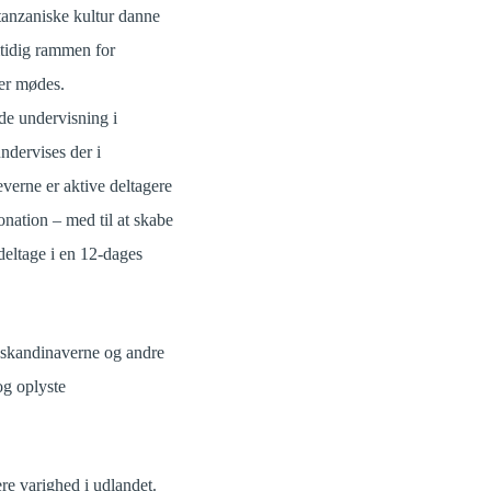
tanzaniske kultur danne
mtidig rammen for
rer mødes.
de undervisning i
ndervises der i
everne er aktive deltagere
donation – med til at skabe
 deltage i en 12-dages
 skandinaverne og andre
og oplyste
re varighed i udlandet.