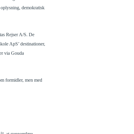
g oplysning, demokratisk
tas Rejser A/S. De
skole ApS’ destinationer,
ser via Gouda
som formidler, men med
̊l, at gennemføre