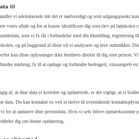
ata til
ndler vi udelukkende når det er nødvendigt og som udgangspunkt kun 
re vores aftale og for at kunne identificere dig som elev på højskolen el
ndedata, som vi fx får i forbindelse med din tilmelding, registrering ti
jskolen, og på baggrund af disse vil vi analysere og lave statistikker. Dis
rfor kan disse oplysninger ikke henføres direkte til dig som person. Vi 
rhindre misbrug, fx til at opdage og forhindre bedrageri, virusangreb etc
ig af, at dine data er korrekte og opdaterede, er det vigtigt, at vi hold
ne data. Du kan kontakte os ved at skrive til ovenstående kontaktoplys
r vi for at opdatere dine persondata. Hvis vi selv bliver opmærksomme p
eddeler dig om denne opdatering.