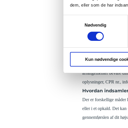
Dine personlige oplysning
dem, eller som de har indsaml
Når du besøger vores hj
Samtykkevalg
vores hjemmeside, skriver
Nødvendig
foretager en betaling, del
Disse informationer er sa
fødselsdag og pas oplysnin
helbredsoplysninger, som 
Kun nødvendige cook
Vi vil i forbindelse med 
arrangementer bevare din
oplysninger, CPR nr., info
Hvordan indsamler
Der er forskellige måder
eller i et opkald. Det ka
gennemførslen af dit højs