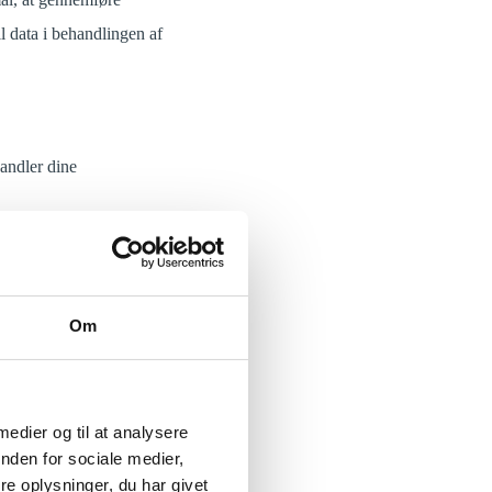
il data i behandlingen af
handler dine
er orienteret om, at vi gør
Om
kaldet privatlivspolitik.
heder du har som kunde hos
 medier og til at analysere
nden for sociale medier,
e oplysninger, du har givet