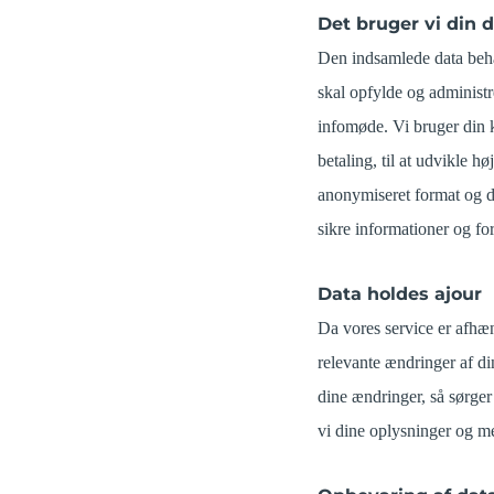
Det bruger vi din d
Den indsamlede data beha
skal opfylde og administre
infomøde. Vi bruger din ku
betaling, til at udvikle hø
anonymiseret format og de
sikre informationer og fo
Data holdes ajour
Da vores service er afhæng
relevante ændringer af di
dine ændringer, så sørge
vi dine oplysninger og m