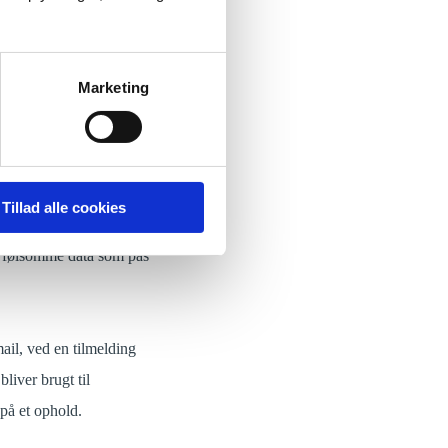
ang kan henføres til dig.
både når du besøger
ds på højskolen,
Marketing
å vores hjemmeside.
ummer, e-mailadresse,
d spørge særskilt ind til
Tillad alle cookies
og andre sociale
il følsomme data som pas
mail, ved en tilmelding
liver brugt til
på et ophold.