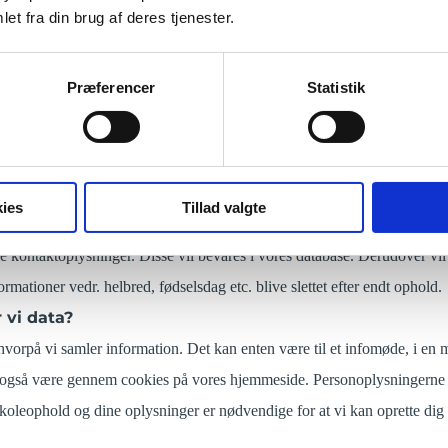
er er alle de informationer, som du giver os og som i et eller andet omf
et fra din brug af deres tjenester.
emmeside, indsamler og behandles en række informationer. Dette gælder 
 dig op til vores nyhedsbrev, tilmelder dig et infomøde, ansøger om pla
Præferencer
Statistik
tager i en undersøgelse eller konkurrence, eller gør brug af en service p
̊kaldte almindelige informationer som omfatter; navn, adresse, telefonn
ger. Vi vil senere i forløbet i forbindelse med din tilmelding til et ophol
i visse tilfælde kan kategoriseres som følsomme data.
ies
Tillad valgte
højskolens sociale netværk, som indebærer elevforening, gensynsfester 
e kontaktoplysninger. Disse vil bevares i vores database. Derudover v
rmationer vedr. helbred, fødselsdag etc. blive slettet efter endt ophold.
 vi data?
 hvorpå vi samler information. Det kan enten være til et infomøde, i en 
n også være gennem cookies på vores hjemmeside. Personoplysningerne b
koleophold og dine oplysninger er nødvendige for at vi kan oprette dig 