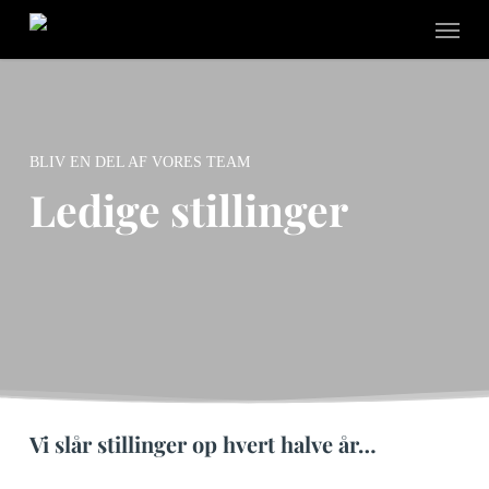
Skip
Menu
to
main
content
BLIV EN DEL AF VORES TEAM
Ledige stillinger
Vi slår stillinger op hvert halve år…