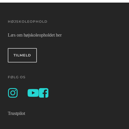
HØJSKOLEOPHOLD
Læs om højskoleopholdet her
TILMELD
FØLG OS
Trustpilot