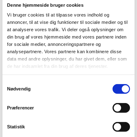
Denne hjemmeside bruger cookies
Vi bruger cookies til at tilpasse vores indhold og
annoncer, til at vise dig funktioner til sociale medier og til
at analysere vores trafik. Vi deler også oplysninger om
LÆS MERE
Content creator
din brug af vores hjemmeside med vores partnere inden
for sociale medier, annonceringspartnere og
analysepartnere. Vores partnere kan kombinere disse
Som Content Creator er du ansvarlig for Zanzibar
data med andre oplysninger, du har givet dem, eller som
Højskolens sociale medier og profilering.
de har indsamlet fra din brug af deres tjenester.
Næste ansættelse: Februar 2027
Samtykkevalg
Nødvendig
Præferencer
LÆS MERE
Videokreatør
Statistik
Som Videokreatør er du ansvarlig for at holde Zanzibar