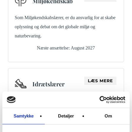
Miljøkendskab
Som Miljøkendskabslærer, er du ansvarlig for at skabe
oplysning og debat om det globale miljø og
naturbevaring.
Næste ansættelse: August 2027
LÆS MERE
Idrætslærer
Som Idrætslærer er du ansvarlig for den obligatoriske
idrætsundervisning, samt frivillig idræt til de
Samtykke
Detaljer
Om
morgenfriske elever.
Næste ansættelse: August 2027