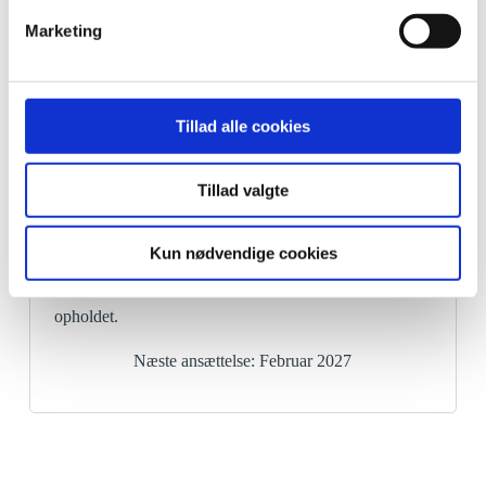
Højskolens hjemmesidevideoer ajour.
Marketing
Næste ansættelse: Februar 2027
Tillad alle cookies
LÆS MERE
Musiklærer
Tillad valgte
Som musiklærer er du bl.a. ansvarlig for morgensang,
Kun nødvendige cookies
samt løbende initiere musikalske initiativer gennem
opholdet.
Næste ansættelse: Februar 2027