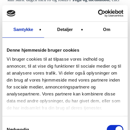
give dig hen til rytmerne i
Afrofusion
. Er du til boldspil, kan
du vælge enten
Herre/Kvinde
Fodbold
eller
Beachvolley
på
vores smukke sandbaner. Slip din kreative side løs med
Samtykke
Detaljer
Om
African Crafts
, eller få pulsen op med
Morgenidræt
under
åben himmel. For de musikinteresserede tilbyder vi også
Denne hjemmeside bruger cookies
undervisning i
Lokal musik
, hvor du kan lære af Zanzibars
Vi bruger cookies til at tilpasse vores indhold og
rige musikkultur, ligesom du kan fordybe dig yderlige i det
annoncer, til at vise dig funktioner til sociale medier og til
lokale sprog i
Swahili a
dvanced
.
at analysere vores trafik. Vi deler også oplysninger om
din brug af vores hjemmeside med vores partnere inden
for sociale medier, annonceringspartnere og
analysepartnere. Vores partnere kan kombinere disse
data med andre oplysninger, du har givet dem, eller som
de har indsamlet fra din brug af deres tjenester.
Morgenidræt
Start dagen med frisk luft, sjov træning og
Samtykkevalg
Nødvendig