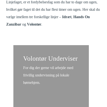
Linjefaget, er et fordybelsesfag som du har to dage om ugen,
hvilket gør faget til det du har flest timer om ugen. Her skal du
vælge imellem tre forskellige linjer –
Idræt
,
Hands On
Zanzibar
og
Volontør
.
Læs
mere
Volontør Underviser
om
For dig der gerne vil arbejde med
Volontør
frivillig undervisning på lokale
Underviser
børnehjem.