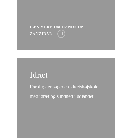
LÆS MERE OM HANDS ON
ZANZIBAR
Læs
mere
Idræt
om
For dig der søger en idrætshøjskole
Idræt
med idræt og sundhed i udlandet.
og
Sundhed