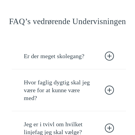
FAQ’s vedrørende Undervisningen
Er der meget skolegang?
Et højskoleophold er ikke sammenligneligt
Hvor faglig dygtig skal jeg
med gymnasiet. Det er en livsinvestering i et
være for at kunne være
unikt mix af eventyr, fællesskab og spændende
med?
udvikling. Ingen lektier eller prøver, men fokus
på udforskning og samspil med lokalkulturen.
På Zanzibar Højskolen er det ikke en
Undervisningen er tilpasset omgivelserne og
Jeg er i tvivl om hvilket
forudsætning at du er faglig stærk for at
Zanzibars historie.
linjefag jeg skal vælge?
deltage. Vores skole er åben for alle og