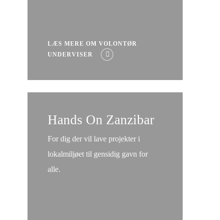
LÆS MERE OM VOLONTØR
UNDERVISER
Læs
mere
Hands On Zanzibar
om
For dig der vil lave projekter i
Hands
lokalmiljøet til gensidig gavn for
On
alle.
Zanzibar