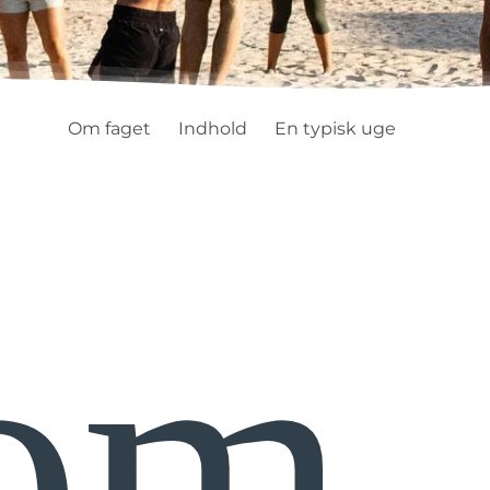
Om faget
Indhold
En typisk uge
om