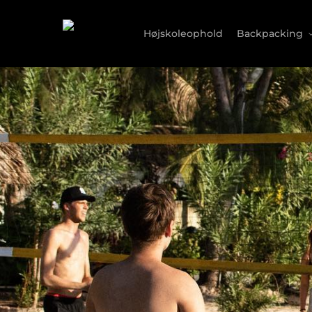
Skip
to
Højskoleophold
Backpacking
main
content