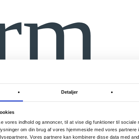
orm
Detaljer
en unik rejse, hvor
ookies
gende skønhed på
se vores indhold og annoncer, til at vise dig funktioner til sociale
saktiviteter, som
oplysninger om din brug af vores hjemmeside med vores partnere i
forsker du ikke kun din
ysepartnere. Vores partnere kan kombinere disse data med andr