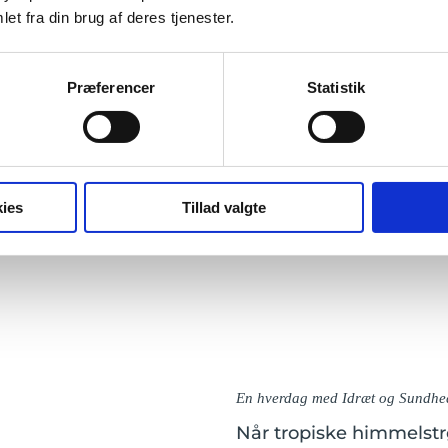
traditioner. Fra
et fra din brug af deres tjenester.
dhedsworkshops med
tilgang til velvære.
Præferencer
Statistik
heder, knytter bånd
sundhed, bevægelse
ar. Det er helt oplagt
omgivelser, hvor vejret
ies
Tillad valgte
En hverdag med Idræt og Sundhe
Når tropiske himmelstr