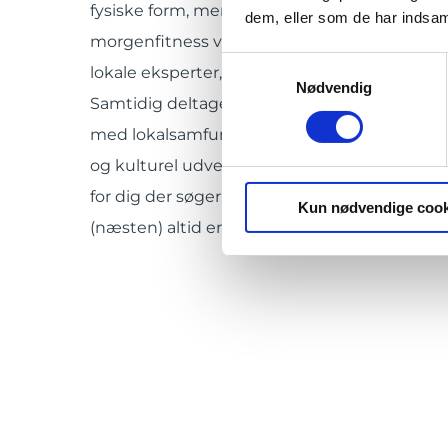
fysiske form, men også øens kulturelle idræts
dem, eller som de har indsaml
morgenfitness ved det azurblå hav til sun
Samtykkevalg
lokale eksperter, dykker du ned i en holistisk 
Nødvendig
Samtidig deltager du i lokale sportsbegiven
med lokalsamfundet og skaber minder om 
og kulturel udveksling under solen på Zanzib
for dig der søger en idrætshøjskole i unikke 
Kun nødvendige cook
(næsten) altid er solrigt.
Play Video