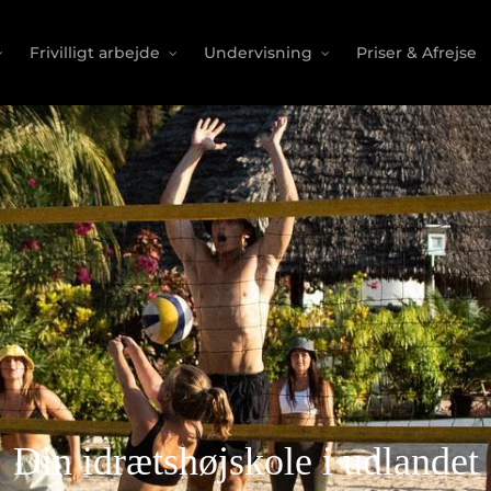
Frivilligt arbejde
Undervisning
Priser & Afrejse
Din idrætshøjskole i udlandet