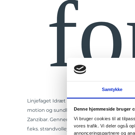
f
Samtykke
Linjefaget Idræt og Sundhed inviterer dig til 
Denne hjemmeside bruger c
motion og sundhed forenes med den beta
Vi bruger cookies til at tilpas
Zanzibar. Gennem en blanding af lokale idræt
vores trafik. Vi deler også 
f.eks. strandvolley og traditionelle danse, ud
annonceringspartnere og anal