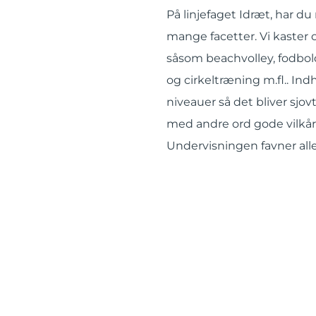
På linjefaget Idræt, har du
mange facetter. Vi kaster o
såsom beachvolley, fodbold,
og cirkeltræning m.fl.. Indh
niveauer så det bliver sjo
med andre ord gode vilkår f
Undervisningen favner all