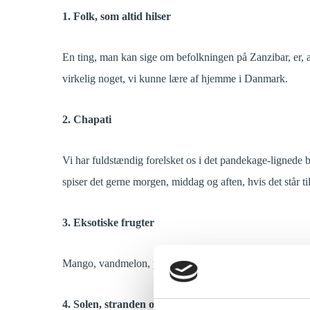
1. Folk, som altid hilser
En ting, man kan sige om befolkningen på Zanzibar, er, at
virkelig noget, vi kunne lære af hjemme i Danmark.
2. Chapati
Vi har fuldstændig forelsket os i det pandekage-lignede b
spiser det gerne morgen, middag og aften, hvis det står til
3. Eksotiske frugter
Mango, vandmelon, passionsfrugt, ananas, bananer, og v
4. Solen, stranden og vandet