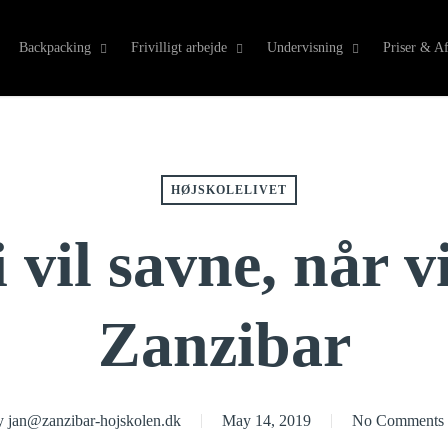
Backpacking
Frivilligt arbejde
Undervisning
Priser & Af
HØJSKOLELIVET
i vil savne, når v
Zanzibar
y
jan@zanzibar-hojskolen.dk
May 14, 2019
No Comments