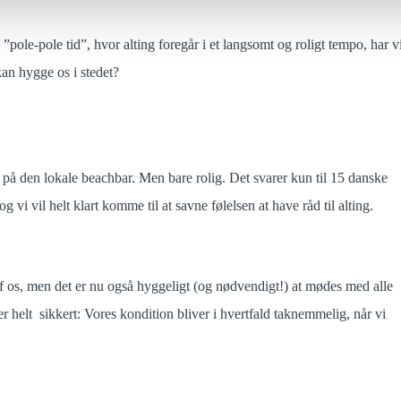
”pole-pole tid”, hvor alting foregår i et langsomt og roligt tempo, har vi
kan hygge os i stedet?
gs på den lokale beachbar. Men bare rolig. Det svarer kun til 15 danske
 vi vil helt klart komme til at savne følelsen at have råd til alting.
af os, men det er nu også hyggeligt (og nødvendigt!) at mødes med alle
 helt sikkert: Vores kondition bliver i hvertfald taknemmelig, når vi