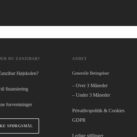
ER DU ZANZIBAR?
ANDET
Zanzibar Højskolen?
Generelle Betingelser
– Over 3 Måneder
il finansiering
– Under 3 Måneder
ne forventninger
Privatlivspolitik & Cookies
GDPR
SKE SPØRGSMÅL
Ledige stillinger