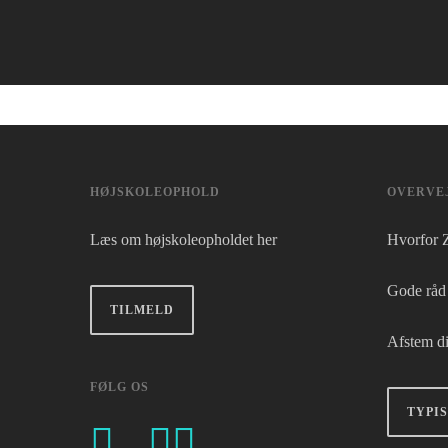
HØJSKOLEOPHOLD
OVERVEJ
Læs om højskoleopholdet her
Hvorfor 
Gode råd t
TILMELD
Afstem di
FØLG OS
TYPI