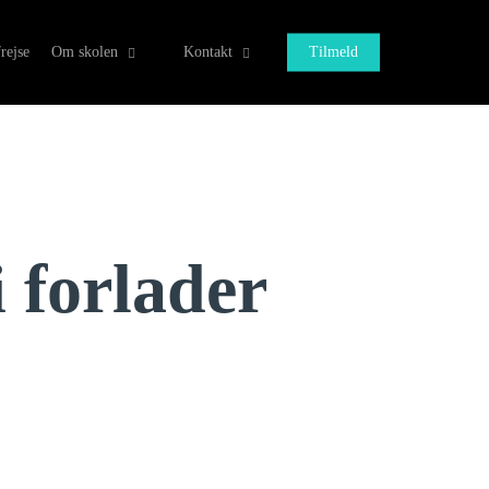
rejse
Om skolen
Kontakt
Tilmeld
i forlader