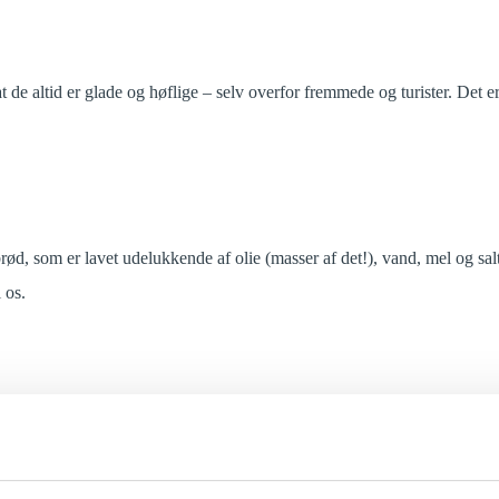
 de altid er glade og høflige – selv overfor fremmede og turister. Det e
rød, som er lavet udelukkende af olie (masser af det!), vand, mel og sal
 os.
i kunne blive ved og ved. Behøver vi sige mere?