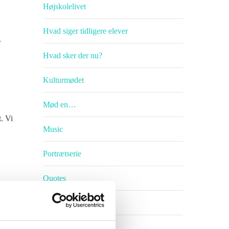
Højskolelivet
Hvad siger tidligere elever
r
Hvad sker der nu?
Kulturmødet
Mød en…
t. Vi
Music
Portrætserie
Quotes
Rejseguide
Undervisning