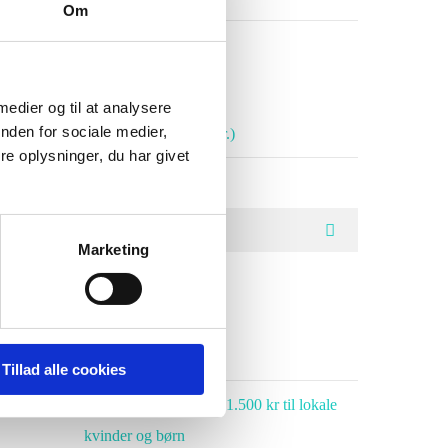
Om
ing,
SEE OUR COURSES
 medier og til at analysere
nden for sociale medier,
Højskole-linjen (4 mdr.)
e oplysninger, du har givet
Marketing
RECENT POSTS
r
Dit allerbedste liv
Tillad alle cookies
Vores elever donerer 21.500 kr til lokale
kvinder og børn