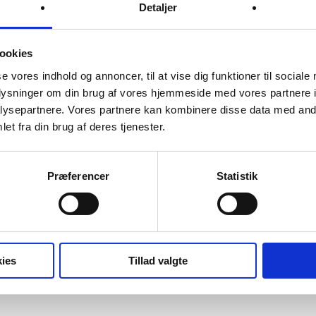
Detaljer
and med høj sol og klart vand? Det har vi! Derfor er det også klart en t
ookies
nmark.
se vores indhold og annoncer, til at vise dig funktioner til sociale
oplysninger om din brug af vores hjemmeside med vores partnere i
ysepartnere. Vores partnere kan kombinere disse data med andr
et fra din brug af deres tjenester.
et en ny familie – her på skolen kalder vi dem Staff. Ikke nok med de
ar med smil og grin.
Præferencer
Statistik
ed lækre drinks, sjove temafester og godt humør, står højt på listen ove
ies
Tillad valgte