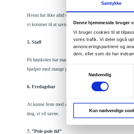
Samtykke
Hvem har ikke altid drømt om at bo midt på en bounty-str
Denne hjemmeside bruger c
vi kommer til at savne, når vi kommer hjem til kolde Da
Vi bruger cookies til at tilpas
vores trafik. Vi deler også 
5. Staff
annonceringspartnere og anal
dem, eller som de har indsaml
På højskolen har man udover sine højskolevenner også få
Samtykkevalg
hjælper med mange praktiske gøremål, så står de altid kl
Nødvendig
6. Fredagsbar
At kunne feste med alle sine venner fredag efter fredag m
Kun nødvendige cook
ting, vi vil savne.
7. ”Pole-pole tid”