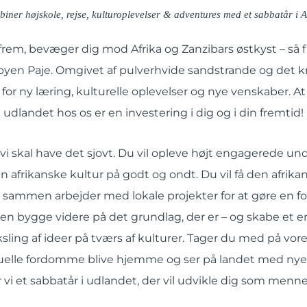
iner højskole, rejse, kulturoplevelser & adventures med et sabbatår i A
frem, bevæger dig mod Afrika og Zanzibars østkyst – så 
byen Paje. Omgivet af pulverhvide sandstrande og det kr
 for ny læring, kulturelle oplevelser og nye venskaber. At 
udlandet hos os er en investering i dig og i din fremtid!
at vi skal have det sjovt. Du vil opleve højt engagerede un
n afrikanske kultur på godt og ondt. Du vil få den afrik
 sammen arbejder med lokale projekter for at gøre en for
en bygge videre på det grundlag, der er – og skabe et 
ling af ideer på tværs af kulturer. Tager du med på vores 
uelle fordomme blive hjemme og ser på landet med nye 
r vi et sabbatår i udlandet, der vil udvikle dig som menn