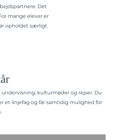
bejdspartnere. Det
 For mange elever er
ør opholdet særligt.
tår
, undervisning, kulturmøder og rejser. Du
er et linjefag og får samtidig mulighed for
.