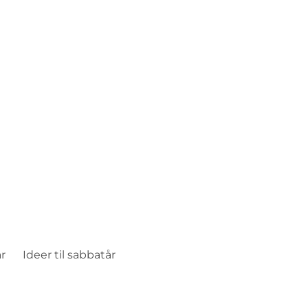
 dig
ures, kultur, nye
r
Ideer til sabbatår