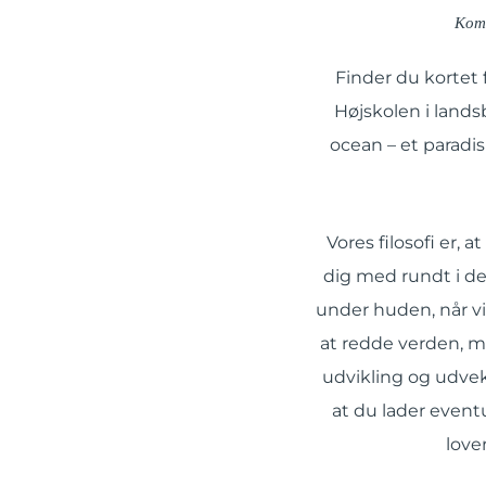
Komb
Finder du kortet 
Højskolen i lands
ocean – et paradis
Vores filosofi er, 
dig med rundt i de
under huden, når vi
at redde verden, m
udvikling og udveks
at du lader event
love