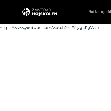
Skip
to
Højskoleophold
main
content
https://www.youtube.com/watch?v=EfLyghFgWto