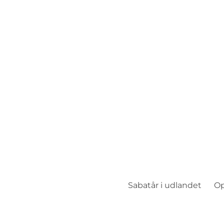
Sab
Tag med Zanzibar
Sabatår i udlandet
Op