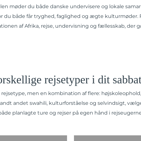
olen møder du både danske undervisere og lokale samar
or du både får tryghed, faglighed og ægte kulturmøder.
onen af Afrika, rejse, undervisning og fællesskab, der g
rskellige rejsetyper i dit sabba
 rejsetype, men en kombination af flere: højskoleophold
landt andet swahili, kulturforståelse og selvindsigt, vælg
både planlagte ture og rejser på egen hånd i rejseugerne