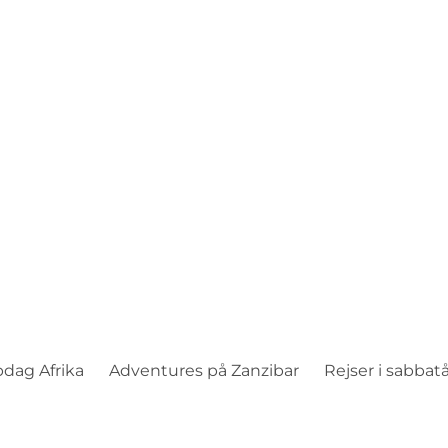
batår i udlandet der vil udvikle
 Højskolen og fyld rygsækken med undervisning, advent
venskaber for livet og point til kvote 2.
dag Afrika
Adventures på Zanzibar
Rejser i sabbatå