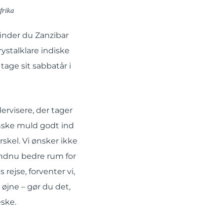
frika
finder du Zanzibar
ystalklare indiske
tage sit sabbatår i
dervisere, der tager
anske muld godt ind
skel. Vi ønsker ikke
endnu bedre rum for
rejse, forventer vi,
øjne – gør du det,
eske.