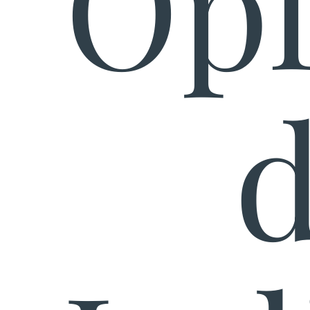
Opl
d