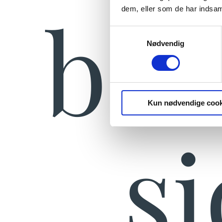
bed
dem, eller som de har indsaml
Samtykkevalg
Nødvendig
Kun nødvendige cook
s