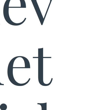
ev
et