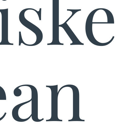
iske
ean