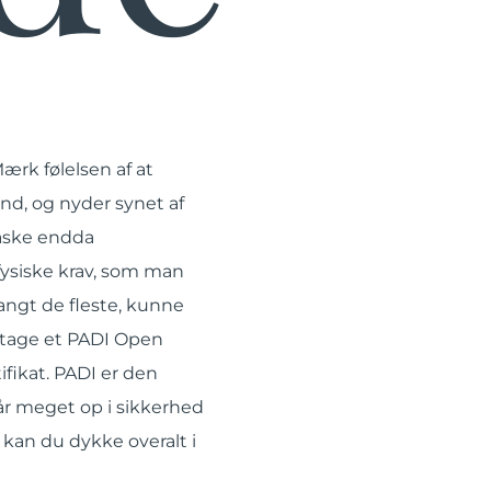
ærk følelsen af at
nd, og nyder synet af
åske endda
e fysiske krav, som man
langt de fleste, kunne
 tage et PADI Open
ifikat. PADI er den
år meget op i sikkerhed
kan du dykke overalt i